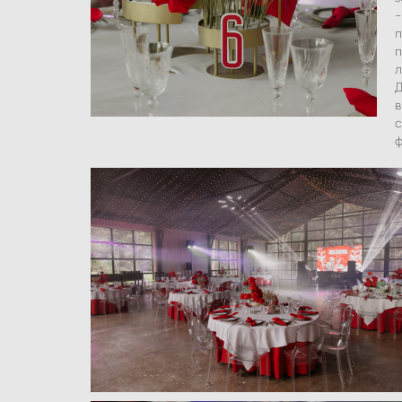
-
п
п
л
Д
в
с
ф