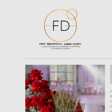
И
8
т
п
з