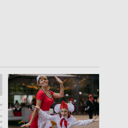
ти
е-
ую
ли
ет