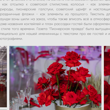
 как отсылка к советской стилистике, колосья - как элеме
рироды, пионерские галстуки, советский шрифт и настоящи
раздничные флажки - как элементы из прошлого. Текстиль д
аундж-зоны шили на заказ, чтобы также вписать всё в атмосфер
аже названия коктейлей и план рассадки гостей были оформле
 стиле того времени. Газета "Пионерская правда" была выпуще
пециально для нашей именинницы с текстами про ее гостей и 
отографиями.