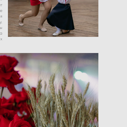
нт
е
ля
у.
ны
на
их