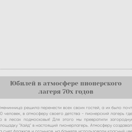
Юбилей в атмосфере пионерского
лагеря 70х годов
менинница решила перенести всех своих гостей, а их было поч
0 человек, в атмосферу своего детства - пионерский лагерь гд
о в лесах подмосковья! Для этого мы превратили загородн
лощадку "Хайд" в настоящий пионерлагерь. Атмосферу создава
а счет флажков и огоньков, на банкете использовали красный цв