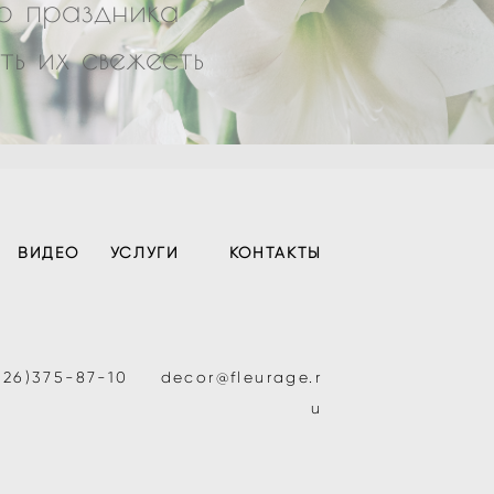
го праздника
ь их свежесть
ВИДЕО
УСЛУГИ
КОНТАКТЫ
926)375-87-10
decor@fleurage.r
u