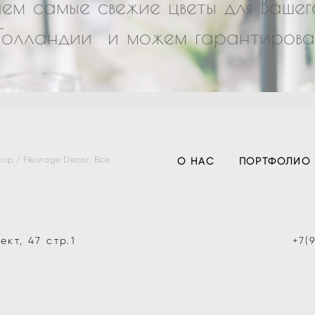
ем самые свежие цветы для Ваше
Голландии и можем гарантироват
р / Fleurage Decor. Все
О НАС
ПОРТФОЛИО
кт, 47 стр.1
+7(