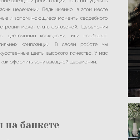
ние выездной регистрации, то стоит уделить
оны церемонии. Ведь именно в этом месте
ьные и запоминающиеся моменты свадебного
истрации может стать фотозоной. Церемония
а цветочными каскадами, или наоборот,
тильных композиций. В своей работе мы
кусственные цветы высокого качества. У нас
 как оформить зону выездной церемонии.
 на банкете