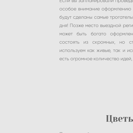
Если вы запланировали проведе
особое внимание оформлению з
будут сделаны самые трогател
дня! Позже место выездной рег
может быть богато оформлен
состоять из скромных, но с
используем как живые, так и ис
есть огромное количество идей,
Цветы