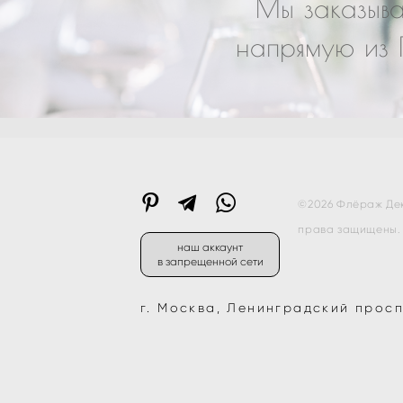
Мы заказыва
напрямую из 
©2026 Флёраж Деко
права защищены.
наш аккаунт
в запрещенной сети
г. Москва, Ленинградский проспе