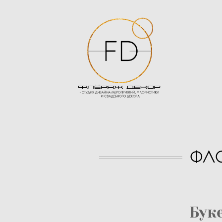
ФЛ
Бук